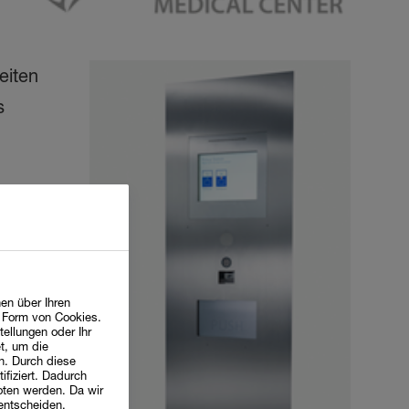
eiten
s
Kind-
te mit
en über Ihren
n Form von Cookies.
tellungen oder Ihr
t, um die
n. Durch diese
ifiziert. Dadurch
oten werden. Da wir
 entscheiden,