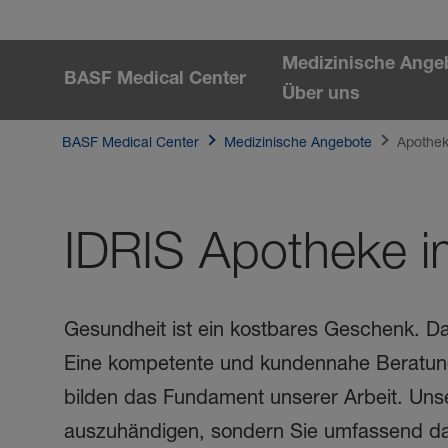
Zum Hauptinhalt springen
Medizinische Ange
BASF Medical Center
Über uns
BASF Medical Center
Medizinische Angebote
Apothe
IDRIS Apotheke i
Apotheke - BASF Medical Cent
Gesundheit ist ein kostbares Geschenk. Daf
Eine kompetente und kundennahe Beratun
bilden das Fundament unserer Arbeit. Unser
auszuhändigen, sondern Sie umfassend dar