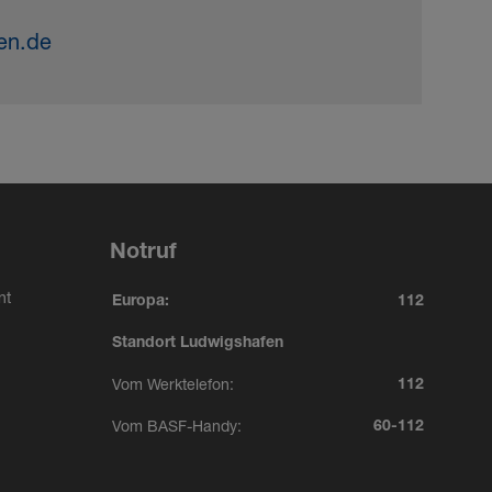
en.de
Notruf
nt
Europa:
112
Standort Ludwigshafen
Vom Werktelefon:
112
Vom BASF-Handy:
60-112