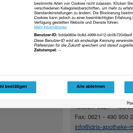
bestimmte Arten von Cookies nicht zulassen. Klicken Sie
verschiedenen Kategorieüberschriften, um mehr zu erfah
Standardeinstellungen zu ändern. Die Blockierung bestim
Cookies kann jedoch zu einer beeinträchtigten Erfahrung 
Verfügung gestellten Website und Dienste führen.
Mehr Informationen
bdda060a-0c8d-4999-b412-dc0b72049a4f
Benutzer-ID:
Diese Benutzer-ID wird als eindeutige Kennung verwendet
Präferenzen für die Zukunft speichern und darauf zugreife
Kontakt
--
Zeitstempel:
IDRIS Apotheke
c/o BASF Medical Ce
Magnetbandstraße 5 
l bestätigen
Alle ablehnen
67063 Ludwigshafen
Telefon: 0621 - 490 9
Fax: 0621 - 490 950 
info@idris-apotheke