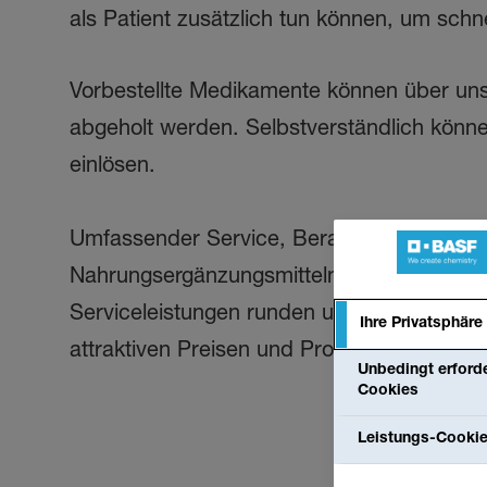
als Patient zusätzlich tun können, um sch
Vorbestellte Medikamente können über uns
abgeholt werden. Selbstverständlich könne
einlösen.
Umfassender Service, Beratungen zur Ern
Nahrungsergänzungsmitteln sowie eine brei
Serviceleistungen runden unser Angebot a
Ihre Privatsphäre
attraktiven Preisen und Produkten.
Unbedingt erforde
Cookies
Leistungs-Cooki