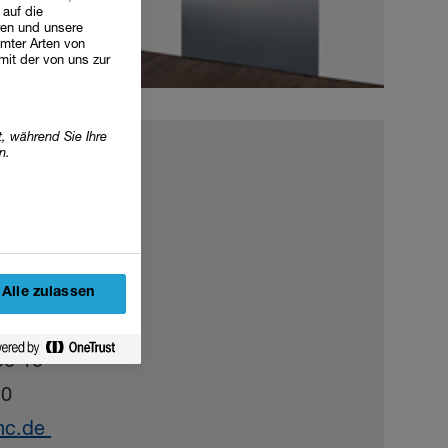
 auf die
ren und unsere
mter Arten von
mit der von uns zur
, während Sie Ihre
n.
nter
- 7
Alle zulassen
50 10
20
-mc.de