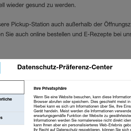
nell wieder gesund zu werden.
ere Pickup-Station auch außerhalb der Öffnungsz
n Sie auch online bestellen und E-Rezepte bei un
ährung und der sinnvollen Verwendung von
Datenschutz-Präferenz-Center
te Palette an medizinischer Kosmetik und Mutter/
b. Beachten Sie auch unsere monatlichen Angebo
Ihre Privatsphäre
Wenn Sie eine Website besuchen, kann diese Information
rliche
Browser abrufen oder speichern. Dies geschieht meist i
Hierbei kann es sich um Informationen über Sie, Ihre Eins
Gerät handeln. Meist werden die Informationen verwende
erwartungsgemäße Funktion der Website zu gewährleiste
es
Informationen werden Sie normalerweise nicht direkt ident
kann Ihnen aber ein personalisierteres Web-Erlebnis geb
Ihr Recht auf Datenschutz respektieren, können Sie sich